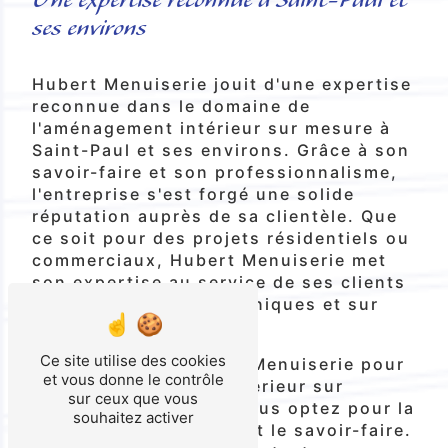
ses environs
Hubert Menuiserie jouit d'une expertise
reconnue dans le domaine de
l'aménagement intérieur sur mesure à
Saint-Paul et ses environs. Grâce à son
savoir-faire et son professionnalisme,
l'entreprise s'est forgé une solide
réputation auprès de sa clientèle. Que
ce soit pour des projets résidentiels ou
commerciaux, Hubert Menuiserie met
son expertise au service de ses clients
pour des réalisations uniques et sur
mesure.
Ce site utilise des cookies
En choisissant Hubert Menuiserie pour
et vous donne le contrôle
votre aménagement intérieur sur
sur ceux que vous
mesure à Saint-Paul, vous optez pour la
souhaitez activer
qualité, le sur mesure et le savoir-faire.